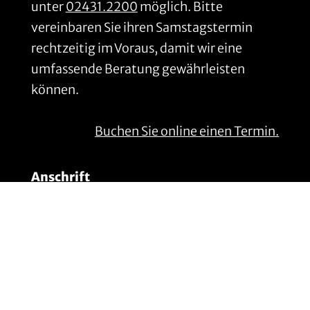
unter
02431.2200
möglich. Bitte
vereinbaren Sie ihren Samstagstermin
rechtzeitig im Voraus, damit wir eine
umfassende Beratung gewährleisten
können.
Buchen Sie online einen Termin.
Anschrift
Gillrath Ziegel- & Klinkerwerk
GmbH & Co. KG
Wockerather Weg 38
41812 Erkelenz