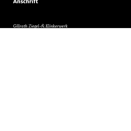
Anschrift
Gillrath Ziegel- & Klinkerwerk
GmbH & Co. KG
Wockerather Weg 38
41812 Erkelenz
t: +49 (0) 2431.2200
m: info@gillrath.de
Anfahrt via GoogleMaps