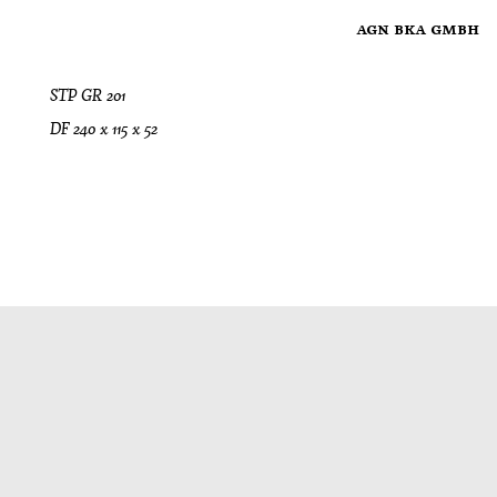
agn bka gmbh
STP GR 201
DF 240 x 115 x 52