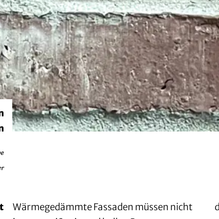
n
n
ve
er
t
Wärmegedämmte Fassaden müssen nicht