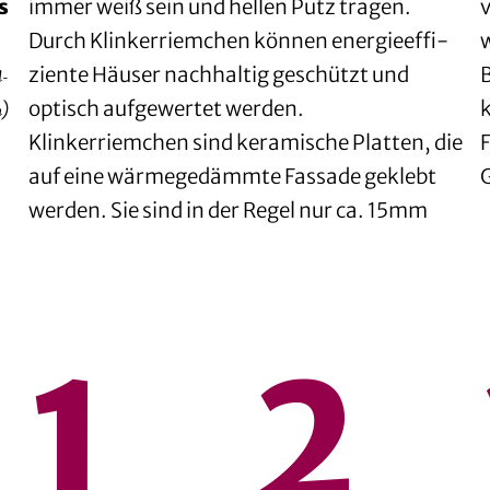
s
immer weiß sein und hellen Putz tragen.
Durch Klinker­riemchen können energie­effi­
ziente Häuser nachhaltig geschützt und
d­
optisch aufgewertet werden.
m)
Klinkerriemchen sind keramische Platten, die
auf eine wärme­gedämmte Fassade geklebt
werden. Sie sind in der Regel nur ca. 15mm