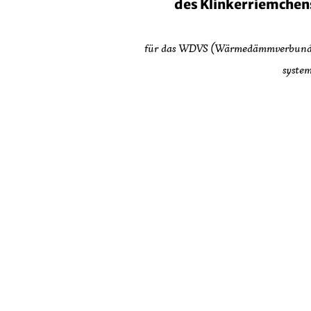
des Klinker­riemchen
für das WDVS (Wärme­dämm­verbun
syste