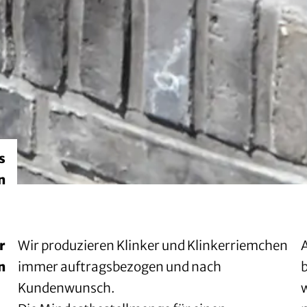
s
n
r
Wir produzieren Klinker und Klinkerriemchen
n
immer auftragsbezogen und nach
Kundenwunsch.