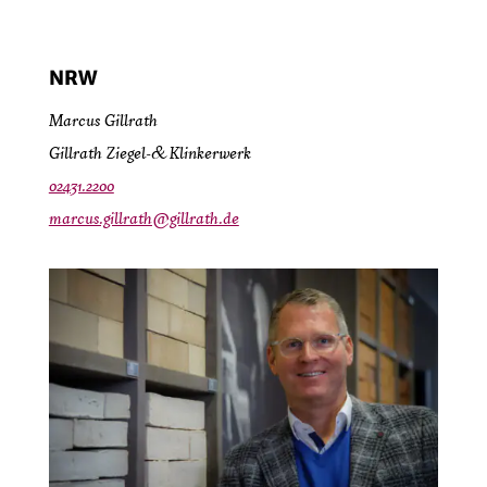
NRW
Marcus Gillrath
Gillrath Ziegel- & Klinkerwerk
02431.2200
marcus.gillrath@gillrath.de