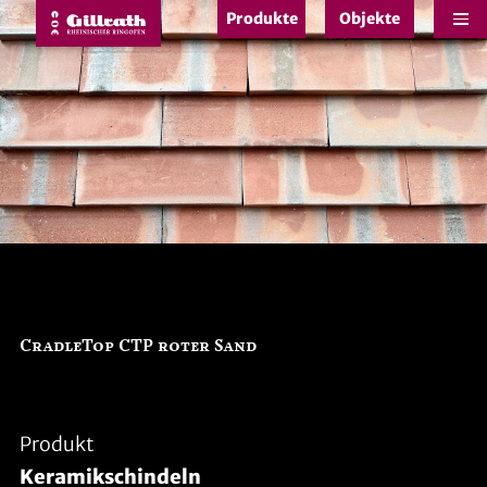
Produkte
Objekte
e
CradleTop CTP roter Sand
Produkt
Keramikschindeln