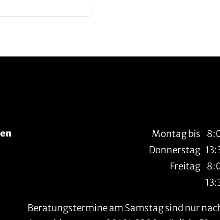
ten
Montag bis
8:
Donnerstag
13:
Freitag
8:
13:
Beratungstermine am Samstag sind nur nach 