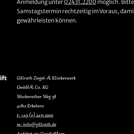
Anmeldung unter
02431.2200
möglich. Bitte
Samstagstermin rechtzeitig im Voraus, dami
gewährleisten können.
ift
Gillrath Ziegel- & Klinkerwerk
GmbH & Co. KG
Wockerather Weg 38
41812 Erkelenz
t: +49 (0) 2431.2200
m: info@gillrath.de
Anfahrt via GoogleMaps