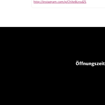
http://instagram.com/p/ChXeBLnsdZS
Öffnungszei