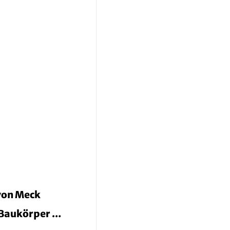
von Meck
r Baukörper …