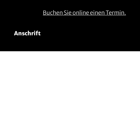
Buchen Sie online einen Termin.
Anschrift
Gillrath Ziegel- & Klinkerwerk
GmbH & Co. KG
Wockerather Weg 38
41812 Erkelenz
t: +49 (0) 2431.2200
m: info@gillrath.de
Anfahrt via GoogleMaps