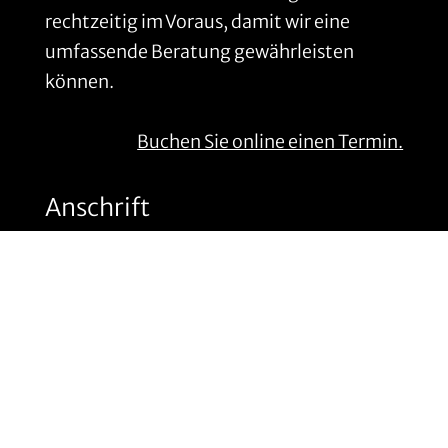
rechtzeitig im Voraus, damit wir eine
umfassende Beratung gewährleisten
können.
Buchen Sie online einen Termin.
Anschrift
Gillrath Ziegel- & Klinkerwerk
GmbH & Co. KG
Wockerather Weg 38
41812 Erkelenz
t: +49 (0) 2431.2200
m: info@gillrath.de